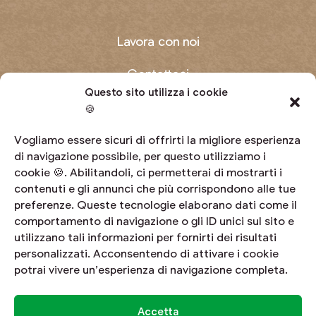
Lavora con noi
Contattaci
Questo sito utilizza i cookie
Domande frequenti
🍪
Diventa produttore
Vogliamo essere sicuri di offrirti la migliore esperienza
di navigazione possibile, per questo utilizziamo i
cookie 🍪. Abilitandoli, ci permetterai di mostrarti i
Area riservata
contenuti e gli annunci che più corrispondono alle tue
preferenze. Queste tecnologie elaborano dati come il
Whistleblowing
comportamento di navigazione o gli ID unici sul sito e
utilizzano tali informazioni per fornirti dei risultati
personalizzati. Acconsentendo di attivare i cookie
potrai vivere un’esperienza di navigazione completa.
© Sant'Orsola S.C.A. • C.F. e P. IVA 00477190227 • Cod. Id. CEE IT
00477190227 • REA 0095008 • Reg. Imprese. di Trento
Accetta
00477190227 • Iscr. Albo Nazionale Enti Cooperativi: A157543 •