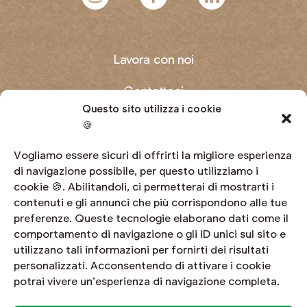
Lavora con noi
Contattaci
Questo sito utilizza i cookie
Domande frequenti
🍪
Diventa produttore
Vogliamo essere sicuri di offrirti la migliore esperienza
di navigazione possibile, per questo utilizziamo i
cookie 🍪. Abilitandoli, ci permetterai di mostrarti i
Area riservata
contenuti e gli annunci che più corrispondono alle tue
preferenze. Queste tecnologie elaborano dati come il
Whistleblowing
comportamento di navigazione o gli ID unici sul sito e
utilizzano tali informazioni per fornirti dei risultati
personalizzati. Acconsentendo di attivare i cookie
potrai vivere un’esperienza di navigazione completa.
© Sant'Orsola S.C.A. • C.F. e P. IVA 00477190227 • Cod. Id. CEE IT