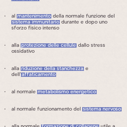
al
mantenimento
della normale funzione del
sistema immunitario
durante e dopo uno
sforzo fisico intenso
alla
protezione delle cellule
dallo stress
ossidativo
alla
riduzione della stanchezza
e
dell’
affaticamento
al normale
metabolismo energetico
al normale funzionamento del
sistema nervoso
alla normale
formazione di collagene
utile a