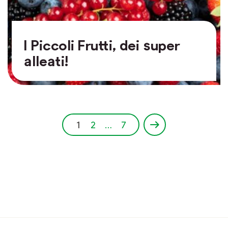
I Piccoli Frutti, dei super
alleati!
1
2
…
7
›