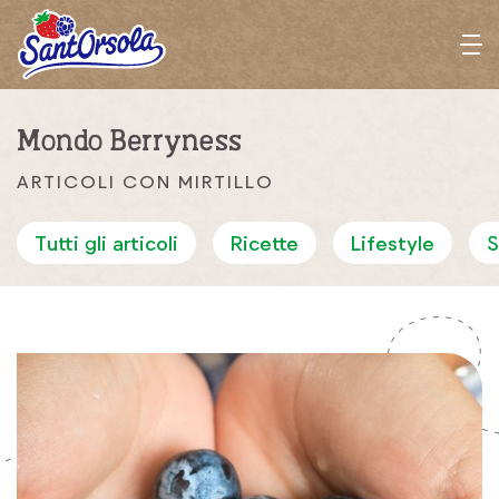
Sant'Orsola
M
e
n
Mondo Berryness
u
ARTICOLI CON MIRTILLO
Tutti gli articoli
Ricette
Lifestyle
S