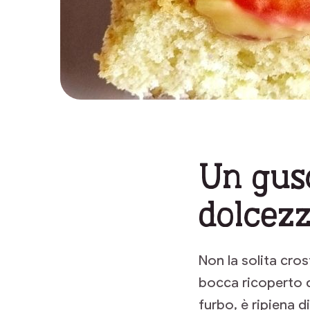
Un gusc
dolcezz
Non la solita cro
bocca ricoperto d
furbo, è ripiena 