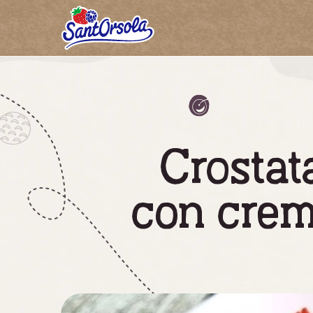
Sant'Orsola
Crostat
con crem