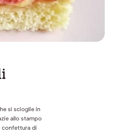
i
e si scioglie in
azie allo stampo
 confettura di