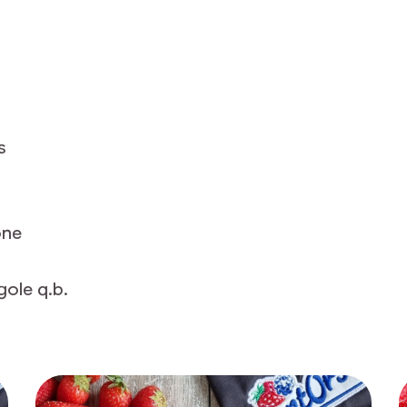
s
one
gole q.b.