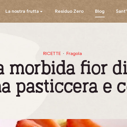
La nostra frutta
Residuo Zero
Blog
Sant
RICETTE
Fragola
a morbida fior di
a pasticcera e c