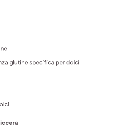
one
nza glutine specifica per dolci
olci
ticcera