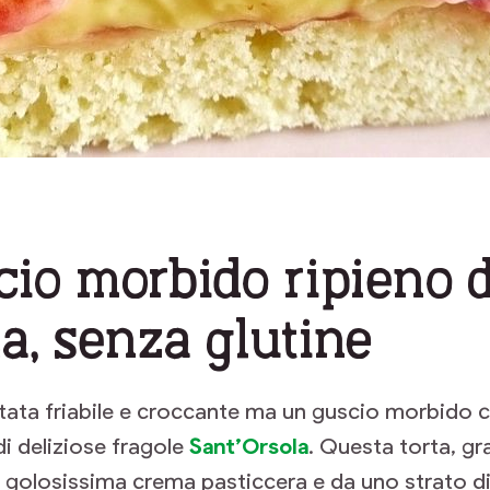
io morbido ripieno d
a, senza glutine
stata friabile e croccante ma un guscio morbido ch
i deliziose fragole
Sant’Orsola
. Questa torta, gr
di golosissima crema pasticcera e da uno strato di