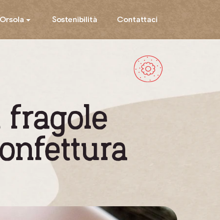
’Orsola
Sostenibilità
Contattaci
 fragole
onfettura