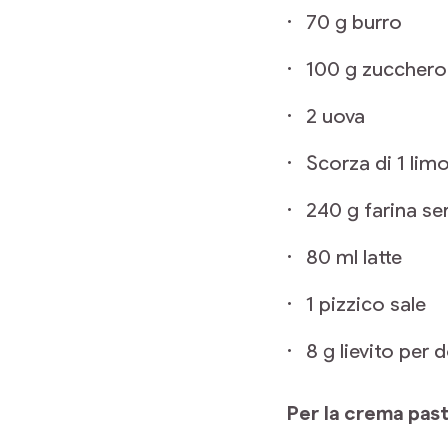
70 g burro
100 g zucchero
2 uova
Scorza di 1 lim
240 g farina se
80 ml latte
1 pizzico sale
8 g lievito per d
Per la crema pas