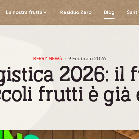
La nostra frutta
Residuo Zero
Blog
Sant
BERRY NEWS
9 Febbraio 2026
istica 2026: il 
coli frutti è già