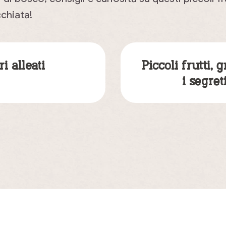
cchiata!
ri alleati
Piccoli frutti,
i segret