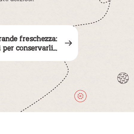
 grande freschezza:
i per conservarli…