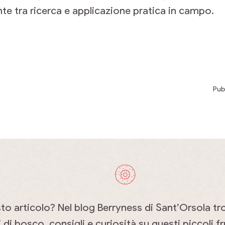
te tra ricerca e applicazione pratica in campo.
Pub
sto articolo? Nel blog Berryness di Sant’Orsola tr
i di bosco, consigli e curiosità su questi piccoli fru