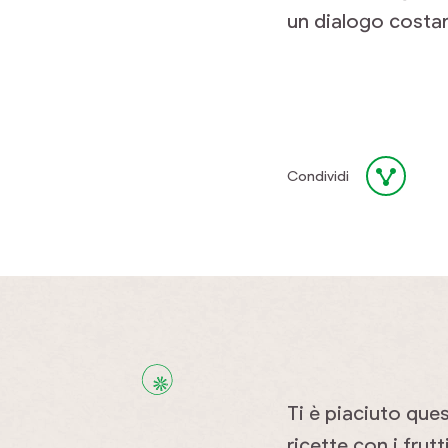
un dialogo costan
Condividi
Ti è piaciuto que
ricette con i frutt