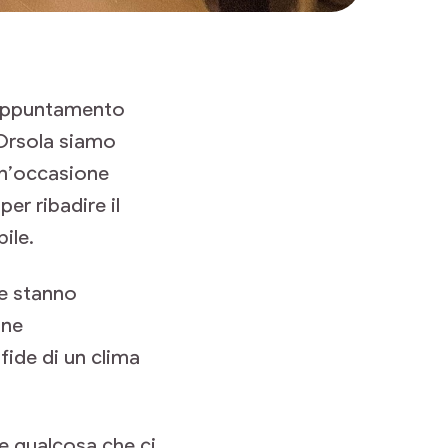
l’appuntamento
’Orsola siamo
 un’occasione
er ribadire il
ile.
he stanno
one
fide di un clima
re qualcosa che ci