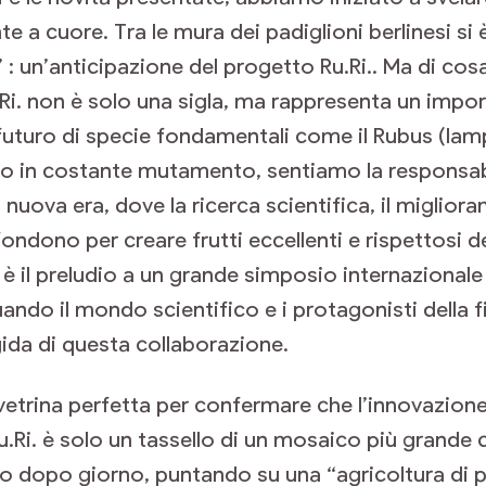
e a cuore. Tra le mura dei padiglioni berlinesi si 
: un’anticipazione del progetto Ru.Ri.. Ma di cosa
Ri. non è solo una sigla, ma rappresenta un impo
l futuro di specie fondamentali come il Rubus (lam
o in costante mutamento, sentiamo la responsabil
 nuova era, dove la ricerca scientifica, il miglio
 fondono per creare frutti eccellenti e rispettosi 
 il preludio a un grande simposio internazionale 
uando il mondo scientifico e i protagonisti della fi
gida di questa collaborazione.
a vetrina perfetta per confermare che l’innovazion
Ru.Ri. è solo un tassello di un mosaico più grande
 dopo giorno, puntando su una “agricoltura di p