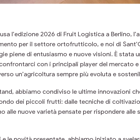
usa l’edizione 2026 di Fruit Logistica a Berlino, 
imento per il settore ortofrutticolo, e noi di Sant
ligie piene di entusiasmo e nuove visioni. È stata
confrontarci con i principali player del mercato e p
rso un’agricoltura sempre più evoluta e sostenib
stand, abbiamo condiviso le ultime innovazioni c
ndo dei piccoli frutti: dalle tecniche di coltivazi
no alle nuove varietà pensate per rispondere alle s
ri e le novità presentate, abbiamo iniziato a svela