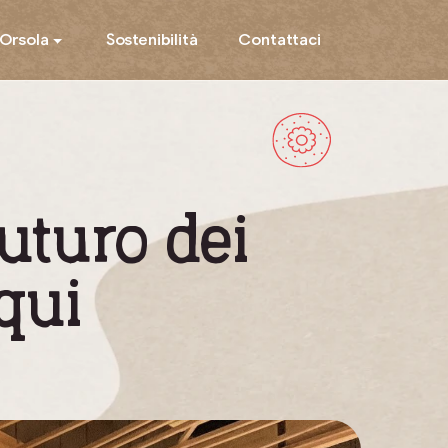
’Orsola
Sostenibilità
Contattaci
futuro dei
 qui