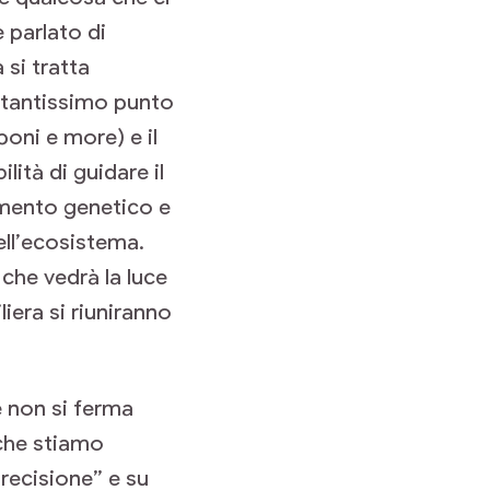
è parlato di
 si tratta
rtantissimo punto
poni e more) e il
ità di guidare il
ramento genetico e
dell’ecosistema.
che vedrà la luce
liera si riuniranno
e non si ferma
 che stiamo
recisione” e su