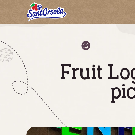
Sant'Orsola
Fruit Log
pic