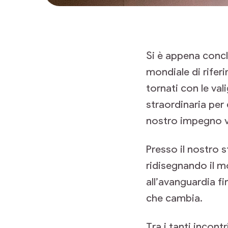
Si è appena concl
mondiale di rifer
tornati con le va
straordinaria per 
nostro impegno ve
Presso il nostro 
ridisegnando il mo
all’avanguardia fi
che cambia.
Tra i tanti incont