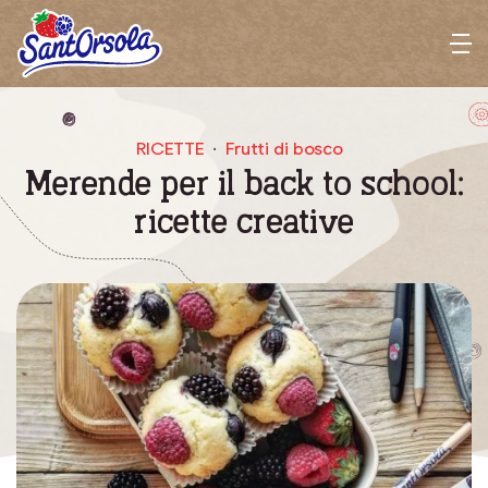
Sant'Orsola
M
e
n
u
RICETTE
Frutti di bosco
Merende per il back to school:
ricette creative