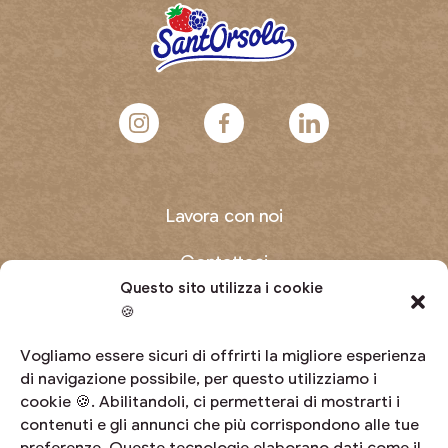
Lavora con noi
Contattaci
Questo sito utilizza i cookie
Domande frequenti
🍪
Diventa produttore
Vogliamo essere sicuri di offrirti la migliore esperienza
di navigazione possibile, per questo utilizziamo i
cookie 🍪. Abilitandoli, ci permetterai di mostrarti i
Area riservata
contenuti e gli annunci che più corrispondono alle tue
preferenze. Queste tecnologie elaborano dati come il