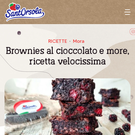
Sant'Orsola
M
e
n
u
RICETTE
Mora
Brownies al cioccolato e more,
ricetta velocissima