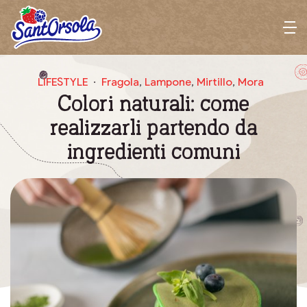
Sant'Orsola
M
e
n
LIFESTYLE
Fragola
,
Lampone
,
Mirtillo
,
Mora
u
Colori naturali: come
realizzarli partendo da
ingredienti comuni