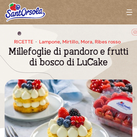
Sant'Orsola
M
e
n
u
RICETTE
Lampone
,
Mirtillo
,
Mora
,
Ribes rosso
Millefoglie di pandoro e frutti
di bosco di LuCake