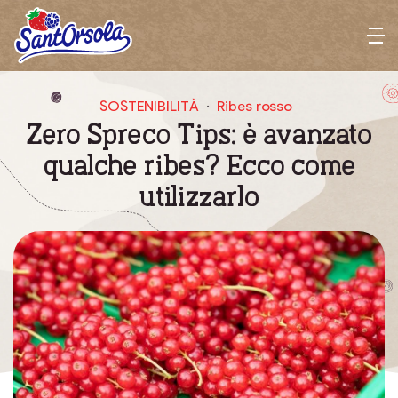
Sant'Orsola
M
e
n
SOSTENIBILITÀ
Ribes rosso
u
Zero Spreco Tips: è avanzato
qualche ribes? Ecco come
utilizzarlo