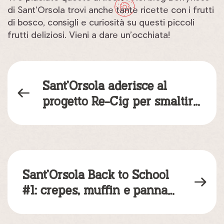
di Sant’Orsola trovi anche tante ricette con i frutti
di bosco, consigli e curiosità su questi piccoli
frutti deliziosi. Vieni a dare un’occhiata!
Sant’Orsola aderisce al
progetto Re-Cig per smaltire
e dare nuova vita ai
mozziconi
Sant’Orsola Back to School
#1: crepes, muffin e panna
cotta ai frutti di bosco